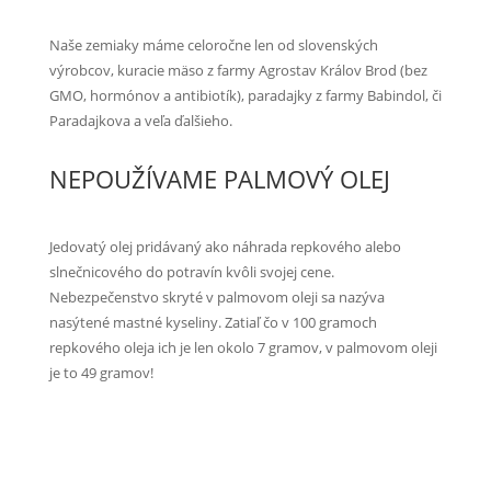
Naše zemiaky máme celoročne len od slovenských
výrobcov, kuracie mäso z farmy Agrostav Králov Brod (bez
GMO, hormónov a antibiotík), paradajky z farmy Babindol, či
Paradajkova a veľa ďalšieho.
NEPOUŽÍVAME PALMOVÝ OLEJ
Jedovatý olej pridávaný ako náhrada repkového alebo
slnečnicového do potravín kvôli svojej cene.
Nebezpečenstvo skryté v palmovom oleji sa nazýva
nasýtené mastné kyseliny. Zatiaľ čo v 100 gramoch
repkového oleja ich je len okolo 7 gramov, v palmovom oleji
je to 49 gramov!