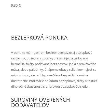
9,80
€
BEZLEPKOVÁ PONUKA
V ponuke máme okrem bezlepkovej pizze aj bezlepkové
cestoviny, polievky, rizotá, vyprážané jedlá, grilovaný
hermelín, šaláty podávané bez toastov, jedlá z bravčového
mäsa, alebo palacinky. Chápeme obavy celiatikov najesť sa
mimo domu, ale radi by sme Vás ubezpečili, že máme
dostatočné informácie ohľadom bezlepkovej diéty a taktiež
dlhoročné skúsenosti s prípravou bezlepkových jedál.
SUROVINY OVERENÝCH
DODÁVATEĽOV