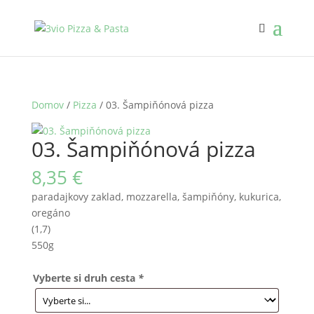
Domov
/
Pizza
/ 03. Šampiňónová pizza
03. Šampiňónová pizza
8,35
€
paradajkovy zaklad, mozzarella, šampiňóny, kukurica,
oregáno
(1,7)
550g
Vyberte si druh cesta
*