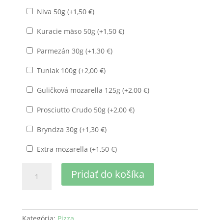
Niva 50g (+
1,50
€
)
Kuracie mäso 50g (+
1,50
€
)
Parmezán 30g (+
1,30
€
)
Tuniak 100g (+
2,00
€
)
Guličková mozarella 125g (+
2,00
€
)
Prosciutto Crudo 50g (+
2,00
€
)
Bryndza 30g (+
1,30
€
)
Extra mozarella (+
1,50
€
)
množstvo
Pridať do košíka
03.
Šampiňónová
pizza
Kategória:
Pizza