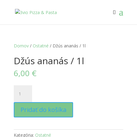
Domov
/
Ostatné
/ Džús ananás / 1l
Džús ananás / 1l
6,00
€
množstvo
Džús
ananás
Pridať do košíka
/
1l
Kategória:
Ostatné