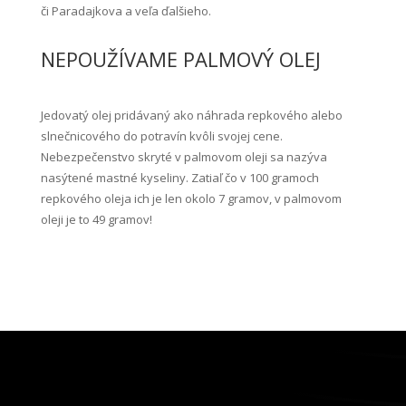
či Paradajkova a veľa ďalšieho.
NEPOUŽÍVAME PALMOVÝ OLEJ
Jedovatý olej pridávaný ako náhrada repkového alebo
slnečnicového do potravín kvôli svojej cene.
Nebezpečenstvo skryté v palmovom oleji sa nazýva
nasýtené mastné kyseliny. Zatiaľ čo v 100 gramoch
repkového oleja ich je len okolo 7 gramov, v palmovom
oleji je to 49 gramov!