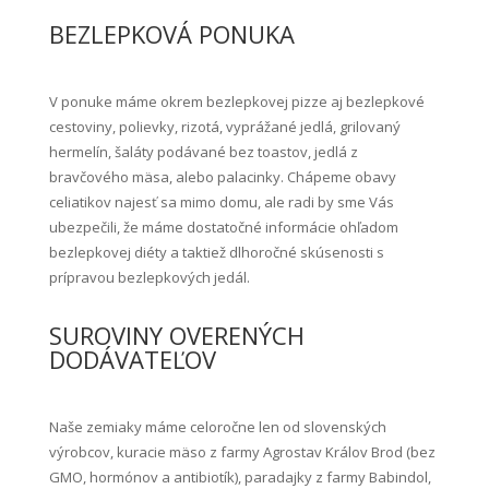
BEZLEPKOVÁ PONUKA
V ponuke máme okrem bezlepkovej pizze aj bezlepkové
cestoviny, polievky, rizotá, vyprážané jedlá, grilovaný
hermelín, šaláty podávané bez toastov, jedlá z
bravčového mäsa, alebo palacinky. Chápeme obavy
celiatikov najesť sa mimo domu, ale radi by sme Vás
ubezpečili, že máme dostatočné informácie ohľadom
bezlepkovej diéty a taktiež dlhoročné skúsenosti s
prípravou bezlepkových jedál.
SUROVINY OVERENÝCH
DODÁVATEĽOV
Naše zemiaky máme celoročne len od slovenských
výrobcov, kuracie mäso z farmy Agrostav Králov Brod (bez
GMO, hormónov a antibiotík), paradajky z farmy Babindol,