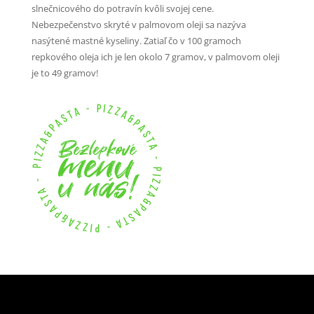
slnečnicového do potravín kvôli svojej cene.
Nebezpečenstvo skryté v palmovom oleji sa nazýva
nasýtené mastné kyseliny. Zatiaľ čo v 100 gramoch
repkového oleja ich je len okolo 7 gramov, v palmovom oleji
je to 49 gramov!