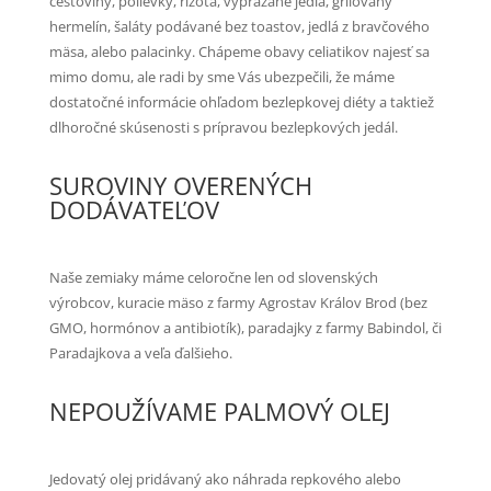
cestoviny, polievky, rizotá, vyprážané jedlá, grilovaný
hermelín, šaláty podávané bez toastov, jedlá z bravčového
mäsa, alebo palacinky. Chápeme obavy celiatikov najesť sa
mimo domu, ale radi by sme Vás ubezpečili, že máme
dostatočné informácie ohľadom bezlepkovej diéty a taktiež
dlhoročné skúsenosti s prípravou bezlepkových jedál.
SUROVINY OVERENÝCH
DODÁVATEĽOV
Naše zemiaky máme celoročne len od slovenských
výrobcov, kuracie mäso z farmy Agrostav Králov Brod (bez
GMO, hormónov a antibiotík), paradajky z farmy Babindol, či
Paradajkova a veľa ďalšieho.
NEPOUŽÍVAME PALMOVÝ OLEJ
Jedovatý olej pridávaný ako náhrada repkového alebo