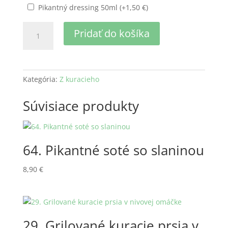
Pikantný dressing 50ml (+
1,50
€
)
množstvo
Pridať do košíka
38.
Vyprážané
kuracie
stripsy
Kategória:
Z kuracieho
Súvisiace produkty
64. Pikantné soté so slaninou
8,90
€
29. Grilované kuracie prsia v